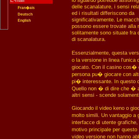
lo sguardo potrebbe assomigl
E-mail
delle scanalature, i sensi rel
Fran�ais
ed i risultati differiscono da
Deutsch
significativamente. Le macch
English
possono essere trovate alla 
solitamente sono situate fra 
di scanalatura.
Essenzialmente, questa versi
o la versione in linea l'unica
giocato. Con il casino cos� 
persona pu� giocare con altri
pi� interessante. In questo c
Quello non � di dire che � af
altri sensi - scende solament
Giocando il video keno o gioc
molto simili. Un vantaggio a g
interfacce di utente grafiche
motivo principale per questo
video versione non hanno ab