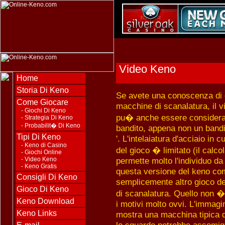
Video Keno
Home
Storia Di Keno
Se avete una conoscenza di 
Come Giocare
macchine di scanalatura, il 
-
Giochi Di Keno
pu� anche essere considera
-
Strategia Di Keno
-
Probabilit� Di Keno
bandito, appena non un bandi
Tipi Di Keno
'. L'intelaiatura d'acciaio in cu
-
Keno di Casino
del gioco � limitato (il calco
-
Giochi Online
-
Video Keno
permette molto l'individuo d
-
Keno Gratis
questa versione del keno co
Consigli Di Keno
semplicemente altro gioco d
Gioco Di Keno
di scanalatura. Quello non 
Keno Download
i motivi molto ovvi. L'immagi
Keno Links
mostra una macchina tipica 