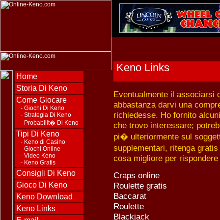
Keno Links
Home
Storia Di Keno
Eventualmente il associarsi 
Come Giocare
abbastanza darvi una compren
-
Giochi Di Keno
richiedesse. Ho fornito alcun
-
Strategia Di Keno
-
Probabilit� Di Keno
che trovo interessare; potreb
Tipi Di Keno
pi� ulteriormente sul sogge
-
Keno di Casino
supplementari, ritenga gratis
-
Giochi Online
-
Video Keno
cosa migliore per rispondere a
-
Keno Gratis
Consigli Di Keno
Craps online
Gioco Di Keno
Roulette gratis
Baccarat
Keno Download
Roulette
Keno Links
Blackjack